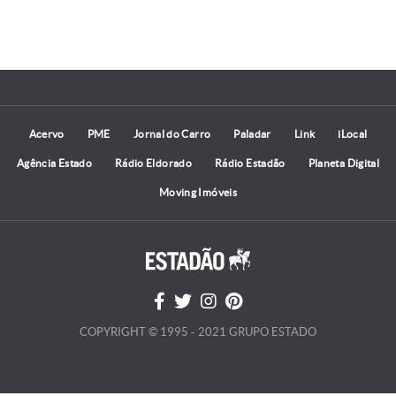
Acervo
PME
Jornal do Carro
Paladar
Link
iLocal
Agência Estado
Rádio Eldorado
Rádio Estadão
Planeta Digital
Moving Imóveis
COPYRIGHT © 1995 - 2021 GRUPO ESTADO