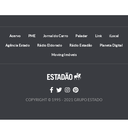
Acervo
PME
Jornal do Carro
Paladar
Link
iLocal
Agência Estado
Rádio Eldorado
Rádio Estadão
Planeta Digital
Moving Imóveis
COPYRIGHT © 1995 - 2021 GRUPO ESTADO