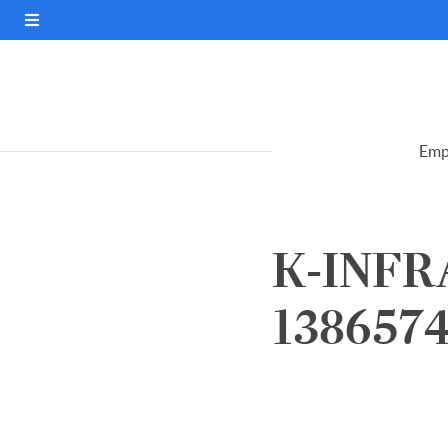
Emp
K-INFR
138657