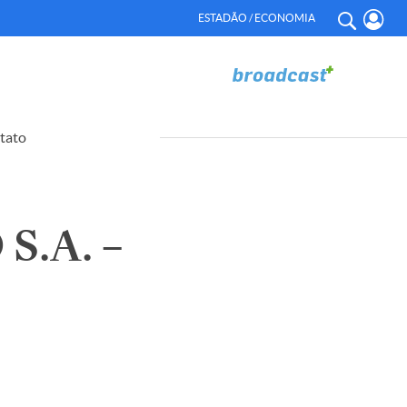
ESTADÃO / ECONOMIA
tato
S.A. –