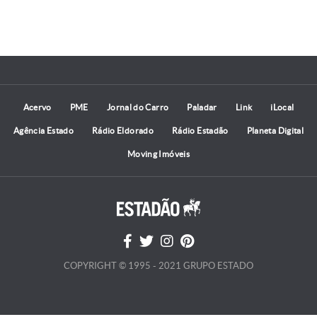
Acervo
PME
Jornal do Carro
Paladar
Link
iLocal
Agência Estado
Rádio Eldorado
Rádio Estadão
Planeta Digital
Moving Imóveis
COPYRIGHT © 1995 - 2021 GRUPO ESTADO