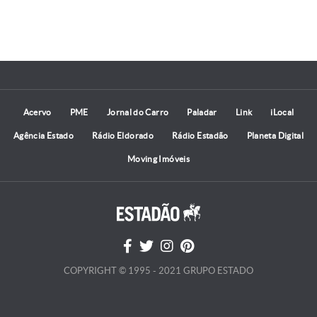
Acervo
PME
Jornal do Carro
Paladar
Link
iLocal
Agência Estado
Rádio Eldorado
Rádio Estadão
Planeta Digital
Moving Imóveis
COPYRIGHT © 1995 - 2021 GRUPO ESTADO