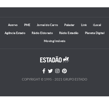
Acervo
PME
Jornal do Carro
Paladar
Link
iLocal
Agência Estado
Rádio Eldorado
Rádio Estadão
Planeta Digital
Moving Imóveis
COPYRIGHT © 1995 - 2021 GRUPO ESTADO