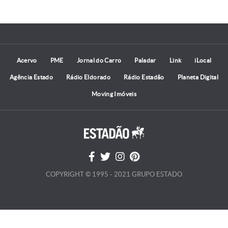
Acervo
PME
Jornal do Carro
Paladar
Link
iLocal
Agência Estado
Rádio Eldorado
Rádio Estadão
Planeta Digital
Moving Imóveis
COPYRIGHT © 1995 - 2021 GRUPO ESTADO