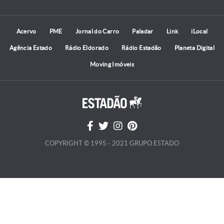
Acervo
PME
Jornal do Carro
Paladar
Link
iLocal
Agência Estado
Rádio Eldorado
Rádio Estadão
Planeta Digital
Moving Imóveis
COPYRIGHT © 1995 - 2021 GRUPO ESTADO