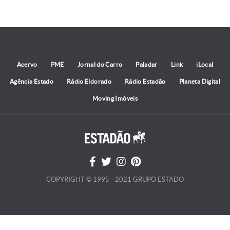
Acervo
PME
Jornal do Carro
Paladar
Link
iLocal
Agência Estado
Rádio Eldorado
Rádio Estadão
Planeta Digital
Moving Imóveis
COPYRIGHT © 1995 - 2021 GRUPO ESTADO