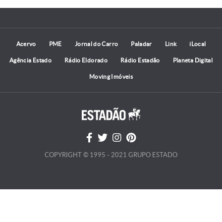
Acervo
PME
Jornal do Carro
Paladar
Link
iLocal
Agência Estado
Rádio Eldorado
Rádio Estadão
Planeta Digital
Moving Imóveis
COPYRIGHT © 1995 - 2021 GRUPO ESTADO