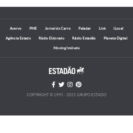
Acervo
PME
Jornal do Carro
Paladar
Link
iLocal
Agência Estado
Rádio Eldorado
Rádio Estadão
Planeta Digital
Moving Imóveis
COPYRIGHT © 1995 - 2021 GRUPO ESTADO