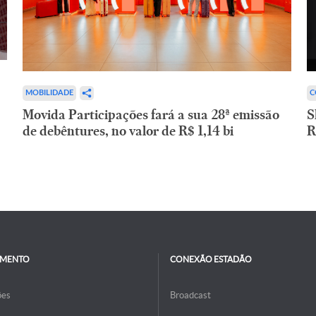
C
MOBILIDADE
S
Movida Participações fará a sua 28ª emissão
R
de debêntures, no valor de R$ 1,14 bi
IMENTO
CONEXÃO ESTADÃO
ões
Broadcast