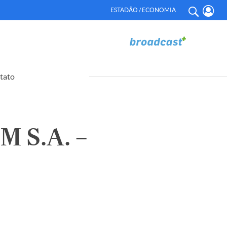
ESTADÃO / ECONOMIA
tato
 S.A. –