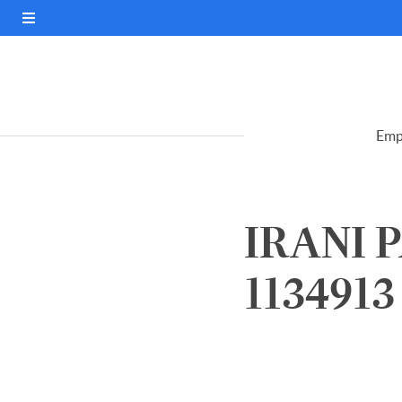
Emp
IRANI 
1134913