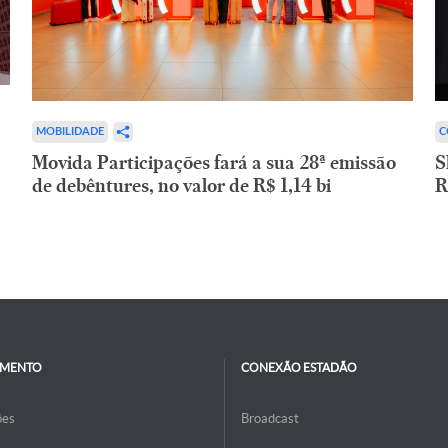
C
MOBILIDADE
S
Movida Participações fará a sua 28ª emissão
R
de debêntures, no valor de R$ 1,14 bi
IMENTO
CONEXÃO ESTADÃO
ões
Broadcast