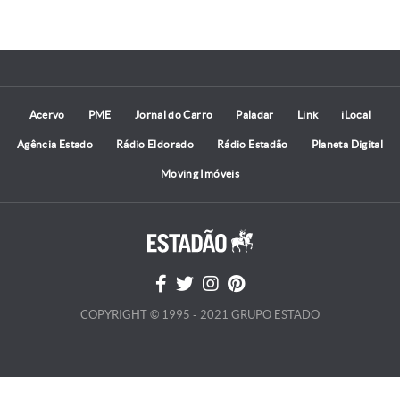
Acervo
PME
Jornal do Carro
Paladar
Link
iLocal
Agência Estado
Rádio Eldorado
Rádio Estadão
Planeta Digital
Moving Imóveis
COPYRIGHT © 1995 - 2021 GRUPO ESTADO