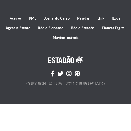
Acervo
PME
Jornal do Carro
Paladar
Link
iLocal
Agência Estado
Rádio Eldorado
Rádio Estadão
Planeta Digital
Moving Imóveis
COPYRIGHT © 1995 - 2021 GRUPO ESTADO