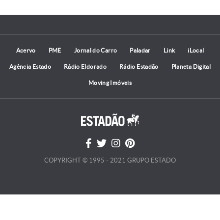
Acervo
PME
Jornal do Carro
Paladar
Link
iLocal
Agência Estado
Rádio Eldorado
Rádio Estadão
Planeta Digital
Moving Imóveis
COPYRIGHT © 1995 - 2021 GRUPO ESTADO