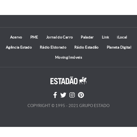
Acervo
PME
Jornal do Carro
Paladar
Link
iLocal
Agência Estado
Rádio Eldorado
Rádio Estadão
Planeta Digital
Moving Imóveis
COPYRIGHT © 1995 - 2021 GRUPO ESTADO