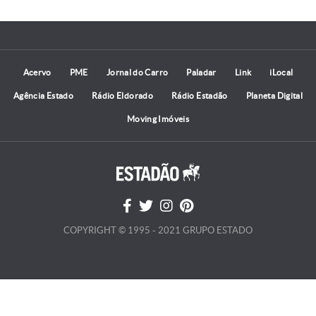
Acervo
PME
Jornal do Carro
Paladar
Link
iLocal
Agência Estado
Rádio Eldorado
Rádio Estadão
Planeta Digital
Moving Imóveis
COPYRIGHT © 1995 - 2021 GRUPO ESTADO