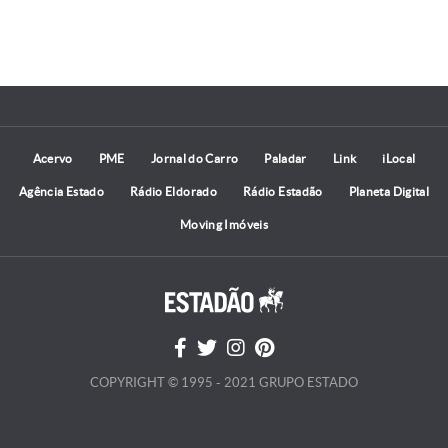
Acervo
PME
Jornal do Carro
Paladar
Link
iLocal
Agência Estado
Rádio Eldorado
Rádio Estadão
Planeta Digital
Moving Imóveis
COPYRIGHT © 1995 - 2021 GRUPO ESTADO