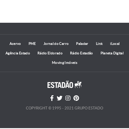
Acervo
PME
Jornal do Carro
Paladar
Link
iLocal
Agência Estado
Rádio Eldorado
Rádio Estadão
Planeta Digital
Moving Imóveis
COPYRIGHT © 1995 - 2021 GRUPO ESTADO