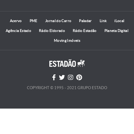
Acervo
PME
Jornal do Carro
Paladar
Link
iLocal
Agência Estado
Rádio Eldorado
Rádio Estadão
Planeta Digital
Moving Imóveis
COPYRIGHT © 1995 - 2021 GRUPO ESTADO