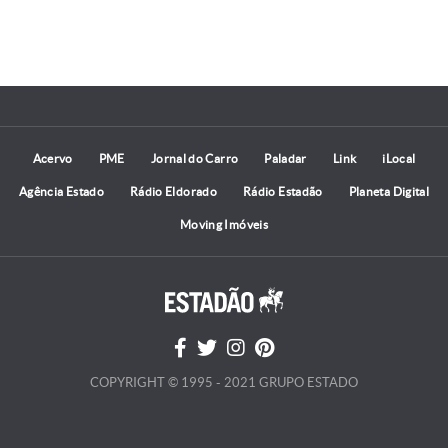
Acervo
PME
Jornal do Carro
Paladar
Link
iLocal
Agência Estado
Rádio Eldorado
Rádio Estadão
Planeta Digital
Moving Imóveis
COPYRIGHT © 1995 - 2021 GRUPO ESTADO