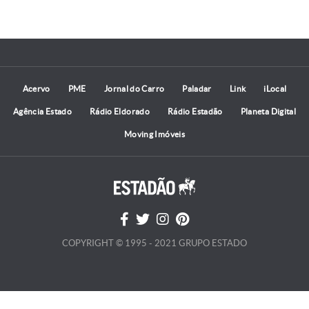
Acervo
PME
Jornal do Carro
Paladar
Link
iLocal
Agência Estado
Rádio Eldorado
Rádio Estadão
Planeta Digital
Moving Imóveis
COPYRIGHT © 1995 - 2021 GRUPO ESTADO