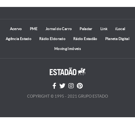
Acervo
PME
Jornal do Carro
Paladar
Link
iLocal
Agência Estado
Rádio Eldorado
Rádio Estadão
Planeta Digital
Moving Imóveis
COPYRIGHT © 1995 - 2021 GRUPO ESTADO