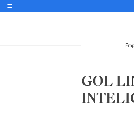
Emp
GOL L
INTELIG