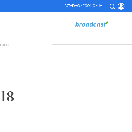
ESTADÃO / ECONOMIA
tato
18