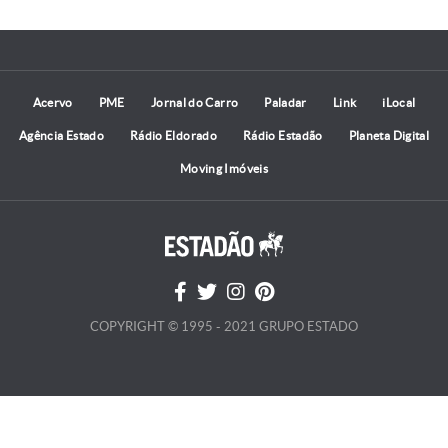
Acervo
PME
Jornal do Carro
Paladar
Link
iLocal
Agência Estado
Rádio Eldorado
Rádio Estadão
Planeta Digital
Moving Imóveis
COPYRIGHT © 1995 - 2021 GRUPO ESTADO