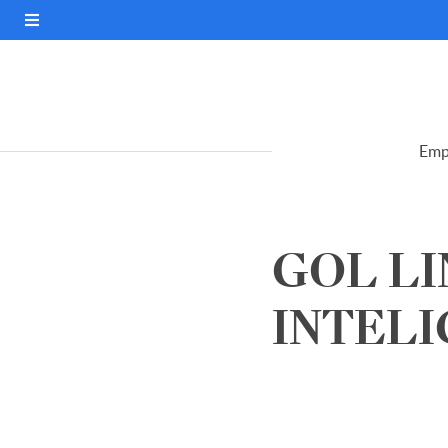
Emp
GOL L
INTELIG