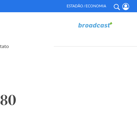
ESTADÃO / ECONOMIA
tato
980