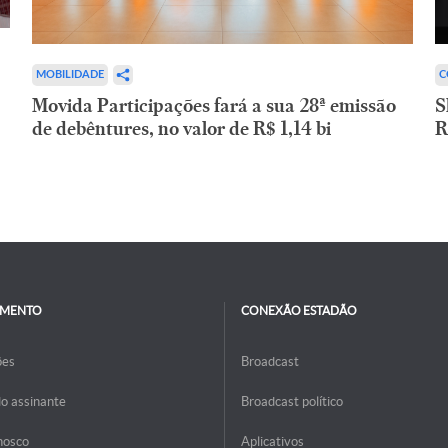
C
MOBILIDADE
S
Movida Participações fará a sua 28ª emissão
R
de debêntures, no valor de R$ 1,14 bi
IMENTO
CONEXÃO ESTADÃO
ões
Broadcast
do assinante
Broadcast político
nosco
Aplicativos