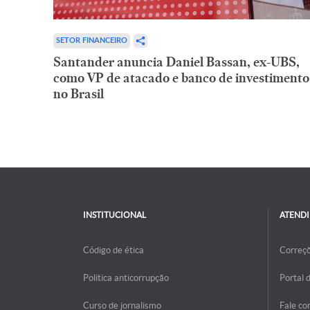
SETOR FINANCEIRO
Santander anuncia Daniel Bassan, ex-UBS,
como VP de atacado e banco de investimento
no Brasil
INSTITUCIONAL
ATEND
Código de ética
Correç
Politica anticorrupção
Portal 
Curso de jornalismo
Fale co