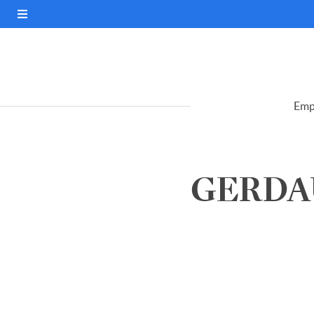
Emp
GERDAU