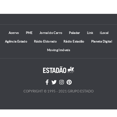
Acervo
PME
Jornal do Carro
Paladar
Link
iLocal
Agência Estado
Rádio Eldorado
Rádio Estadão
Planeta Digital
Moving Imóveis
COPYRIGHT © 1995 - 2021 GRUPO ESTADO