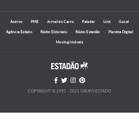
Acervo
PME
Jornal do Carro
Paladar
Link
iLocal
Agência Estado
Rádio Eldorado
Rádio Estadão
Planeta Digital
Moving Imóveis
COPYRIGHT © 1995 - 2021 GRUPO ESTADO