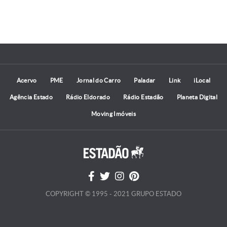
Acervo
PME
Jornal do Carro
Paladar
Link
iLocal
Agência Estado
Rádio Eldorado
Rádio Estadão
Planeta Digital
Moving Imóveis
COPYRIGHT © 1995 - 2021 GRUPO ESTADO