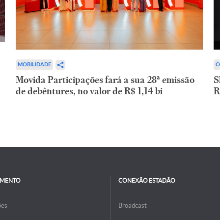
C
MOBILIDADE
S
Movida Participações fará a sua 28ª emissão
R
de debêntures, no valor de R$ 1,14 bi
IMENTO
CONEXÃO ESTADÃO
ões
Broadcast