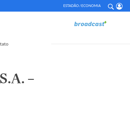
ESTADÃO / ECONOMIA
tato
.A. –