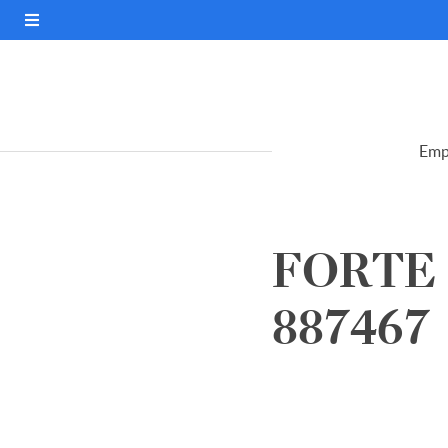
Emp
FORTE 
887467