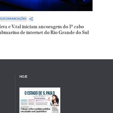
ELECOMUNICAÇÕES
eta e V.tal iniciam ancoragem do 1º cabo
ubmarino de internet do Rio Grande do Sul
HOJE