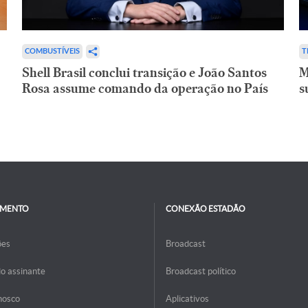
COMBUSTÍVEIS
T
Shell Brasil conclui transição e João Santos
M
Rosa assume comando da operação no País
s
IMENTO
CONEXÃO ESTADÃO
ões
Broadcast
do assinante
Broadcast político
nosco
Aplicativos