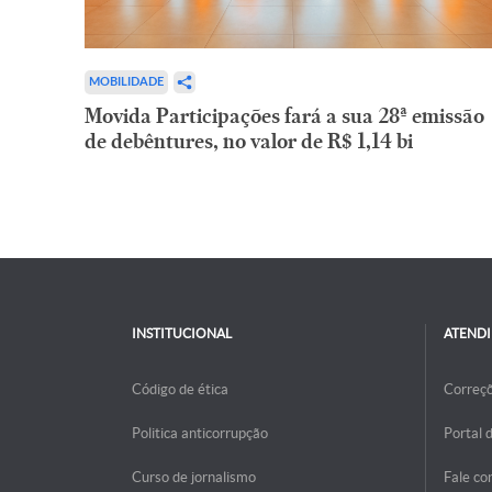
MOBILIDADE
Movida Participações fará a sua 28ª emissão
de debêntures, no valor de R$ 1,14 bi
INSTITUCIONAL
ATEND
Código de ética
Correç
Politica anticorrupção
Portal 
Curso de jornalismo
Fale co