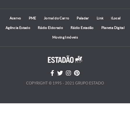
Acervo
PME
Jornal do Carro
Paladar
Link
iLocal
Agência Estado
Rádio Eldorado
Rádio Estadão
Planeta Digital
Moving Imóveis
COPYRIGHT © 1995 - 2021 GRUPO ESTADO