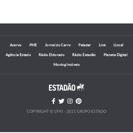
Acervo
PME
Jornal do Carro
Paladar
Link
iLocal
Agência Estado
Rádio Eldorado
Rádio Estadão
Planeta Digital
Moving Imóveis
COPYRIGHT © 1995 - 2021 GRUPO ESTADO