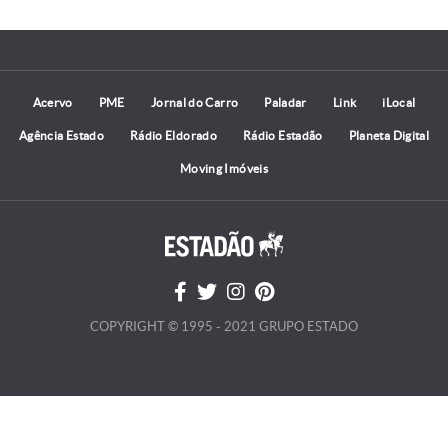
Acervo
PME
Jornal do Carro
Paladar
Link
iLocal
Agência Estado
Rádio Eldorado
Rádio Estadão
Planeta Digital
Moving Imóveis
COPYRIGHT © 1995 - 2021 GRUPO ESTADO