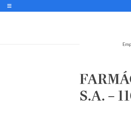
Emp
FARMÁC
S.A. – 1