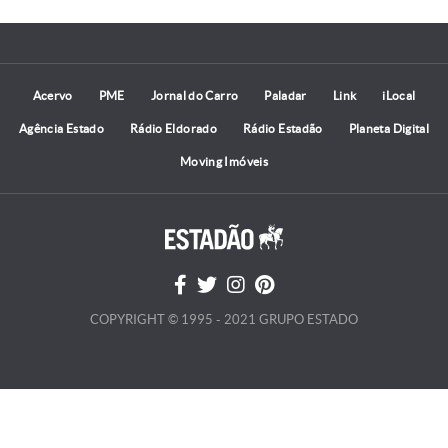
Acervo
PME
Jornal do Carro
Paladar
Link
iLocal
Agência Estado
Rádio Eldorado
Rádio Estadão
Planeta Digital
Moving Imóveis
COPYRIGHT © 1995 - 2021 GRUPO ESTADO