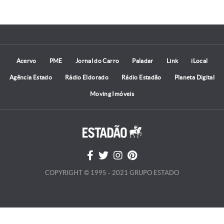
Acervo
PME
Jornal do Carro
Paladar
Link
iLocal
Agência Estado
Rádio Eldorado
Rádio Estadão
Planeta Digital
Moving Imóveis
COPYRIGHT © 1995 - 2021 GRUPO ESTADO