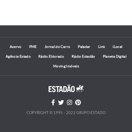
Acervo
PME
Jornal do Carro
Paladar
Link
iLocal
Agência Estado
Rádio Eldorado
Rádio Estadão
Planeta Digital
Moving Imóveis
COPYRIGHT © 1995 - 2021 GRUPO ESTADO