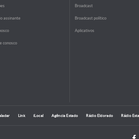
ões
Broadcast
do assinante
Broadcast político
nosco
Aplicativos
e conosco
aladar
Link
iLocal
Agência Estado
Rádio Eldorado
Rádio Est