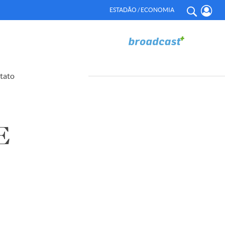
ESTADÃO / ECONOMIA
tato
E