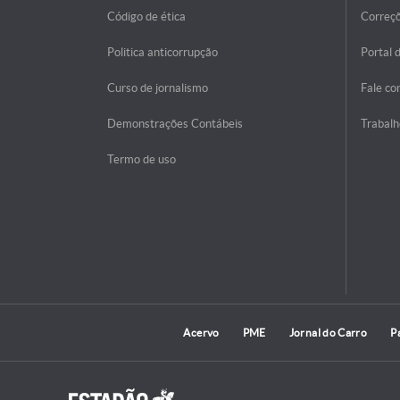
Código de ética
Correç
Politica anticorrupção
Portal 
Curso de jornalismo
Fale co
Demonstrações Contábeis
Trabalh
Termo de uso
Acervo
PME
Jornal do Carro
P