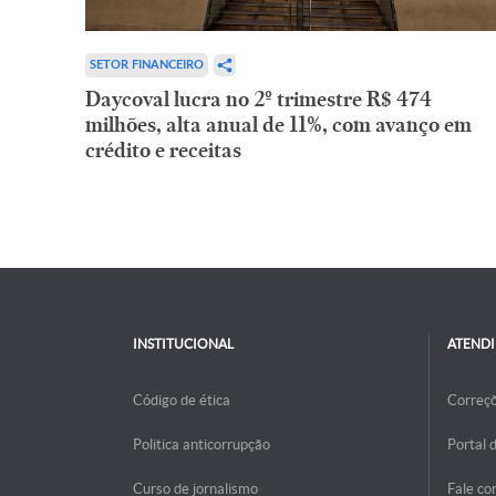
SETOR FINANCEIRO
Daycoval lucra no 2º trimestre R$ 474
milhões, alta anual de 11%, com avanço em
crédito e receitas
INSTITUCIONAL
ATEND
Código de ética
Correç
Politica anticorrupção
Portal 
Curso de jornalismo
Fale co