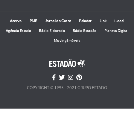
Acervo
PME
Jornal do Carro
Paladar
Link
iLocal
Agência Estado
Rádio Eldorado
Rádio Estadão
Planeta Digital
Moving Imóveis
COPYRIGHT © 1995 - 2021 GRUPO ESTADO