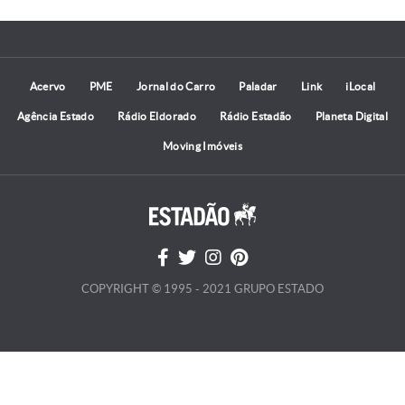
Acervo
PME
Jornal do Carro
Paladar
Link
iLocal
Agência Estado
Rádio Eldorado
Rádio Estadão
Planeta Digital
Moving Imóveis
COPYRIGHT © 1995 - 2021 GRUPO ESTADO