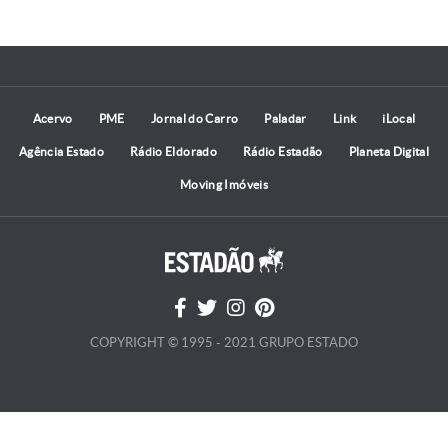
Acervo
PME
Jornal do Carro
Paladar
Link
iLocal
Agência Estado
Rádio Eldorado
Rádio Estadão
Planeta Digital
Moving Imóveis
COPYRIGHT © 1995 - 2021 GRUPO ESTADO