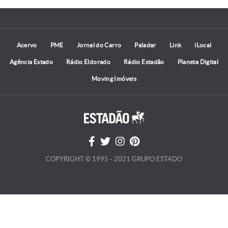
Acervo
PME
Jornal do Carro
Paladar
Link
iLocal
Agência Estado
Rádio Eldorado
Rádio Estadão
Planeta Digital
Moving Imóveis
COPYRIGHT © 1995 - 2021 GRUPO ESTADO