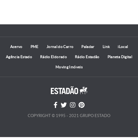
Acervo
PME
Jornal do Carro
Paladar
Link
iLocal
Agência Estado
Rádio Eldorado
Rádio Estadão
Planeta Digital
Moving Imóveis
COPYRIGHT © 1995 - 2021 GRUPO ESTADO