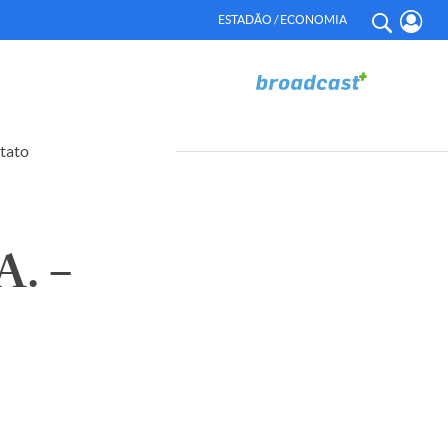
ESTADÃO / ECONOMIA
tato
. –