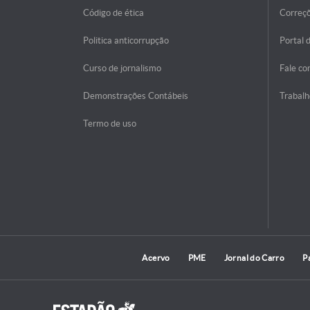
Código de ética
Correç
Politica anticorrupção
Portal 
Curso de jornalismo
Fale co
Demonstrações Contábeis
Trabalh
Termo de uso
Acervo
PME
Jornal do Carro
P