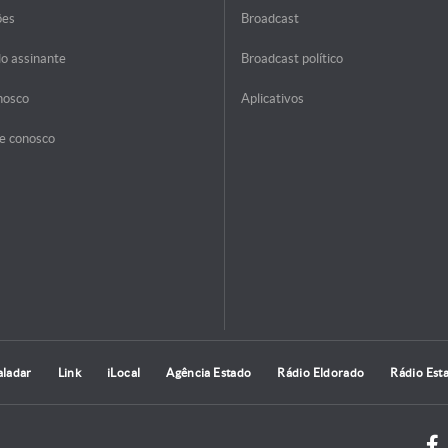
ões
Broadcast
do assinante
Broadcast político
nosco
Aplicativos
e conosco
aladar
Link
iLocal
Agência Estado
Rádio Eldorado
Rádio Est