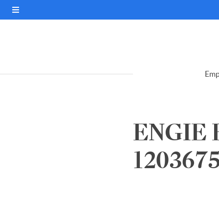
Emp
ENGIE 
120367