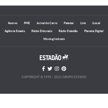
Acervo
PME
Jornal do Carro
Paladar
Link
iLocal
Agência Estado
Rádio Eldorado
Rádio Estadão
Planeta Digital
Moving Imóveis
COPYRIGHT © 1995 - 2021 GRUPO ESTADO